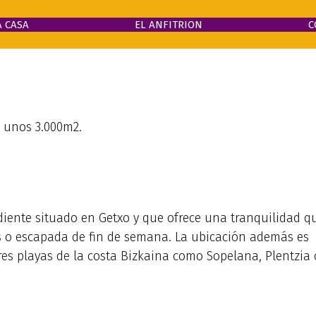
A CASA
EL ANFITRION
C
e unos 3.000m2.
ente situado en Getxo y que ofrece una tranquilidad q
s o escapada de fin de semana. La ubicación además es
ores playas de la costa Bizkaina como Sopelana, Plentzia 