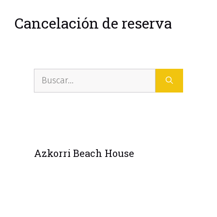
Saltar
Azkorri Beach House
MENÚ
al
Cancelación de reserva
contenido
Buscar:
Azkorri Beach House