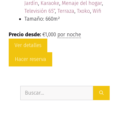
Jardín
,
Karaoke
,
Menaje del hogar
,
Televisión 65“
,
Terraza
,
Txoko
,
Wifi
Tamaño:
660m²
Precio desde:
€
1,000
por noche
Ver detalles
Hacer reserva